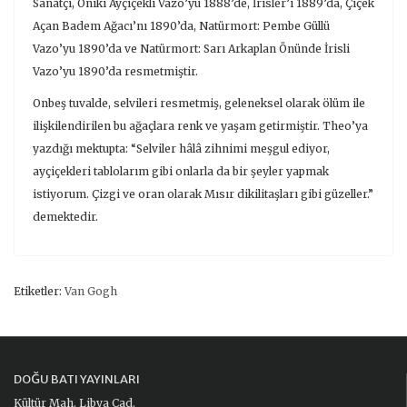
Sanatçı, Oniki Ayçiçekli Vazo’yu 1888’de, İrisler’i 1889’da, Çiçek
Açan Badem Ağacı’nı 1890’da, Natürmort: Pembe Güllü
Vazo’yu 1890’da ve Natürmort: Sarı Arkaplan Önünde İrisli
Vazo’yu 1890’da resmetmiştir.
Onbeş tuvalde, selvileri resmetmiş, geleneksel olarak ölüm ile
ilişkilendirilen bu ağaçlara renk ve yaşam getirmiştir. Theo’ya
yazdığı mektupta: “Selviler hâlâ zihnimi meşgul ediyor,
ayçiçekleri tablolarım gibi onlarla da bir şeyler yapmak
istiyorum. Çizgi ve oran olarak Mısır dikilitaşları gibi güzeller.”
demektedir.
Etiketler:
Van Gogh
DOĞU BATI YAYINLARI
Kültür Mah. Libya Cad.