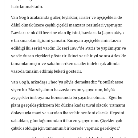
hatırlanmaktadır.
Van Gogh aralarında güller, leylaklar, irisler ve ayçiçekleri de
dâhil olmak üzere çeşitli çiçekli manzara resimleri yapmıştır.
Bazıları renk dili üzerine olan ilgisini, bazıları da Japon ukiyo-
e tarzına olan ilgisini yansıtır. Kuruyan ayçiçeklerinin tasvir
edildiği iki serisi vardır. İlk seri 1887’de Paris’te yapılmıştır ve
yerde duran çiçekleri gösterir. İkinci seri bir yıl sonra Arles’de
tamamlanmıştır ve sabahın erken saatlerindeki ışık altında
vazoda tanzim edilmiş buketi gösterir.
Van Gogh, arkadaşı Theo’ya şöyle demektedir: “Bouillabasse
yiyen bir Marsilyalının hazzıyla resim yapıyorum, büyük
ayçiçeklerini boyama konusunda bu şaşırtıcı olmaz... Eğer bu
planı gerçekleştirirsem bir düzine kadar tuval olacak. Tamamı
dolayısıyla mavi ve sarıdan ibaret bir senfoni olacak. Hepsini
sabahları, gündoğumundan itibaren yapıyorum. Çiçekler çok
çabuk solduğu için tamamını bir kerede yapmak gerekiyor.”