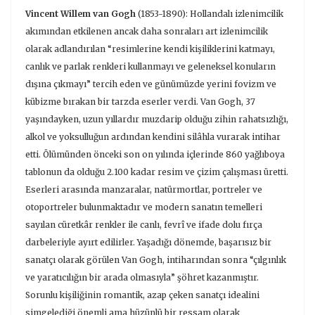
Vincent Willem van Gogh
(1853-1890): Hollandalı izlenimcilik
akımından etkilenen ancak daha sonraları art izlenimcilik
olarak adlandırılan “resimlerine kendi kişiliklerini katmayı,
canlık ve parlak renkleri kullanmayı ve geleneksel konuların
dışına çıkmayı” tercih eden ve günümüzde yerini fovizm ve
kübizme bırakan bir tarzda eserler verdi. Van Gogh, 37
yaşındayken, uzun yıllardır muzdarip olduğu zihin rahatsızlığı,
alkol ve yoksulluğun ardından kendini silâhla vurarak intihar
etti. Ölümünden önceki son on yılında içlerinde 860 yağlıboya
tablonun da olduğu 2.100 kadar resim ve çizim çalışması üretti.
Eserleri arasında manzaralar, natürmortlar, portreler ve
otoportreler bulunmaktadır ve modern sanatın temelleri
sayılan cüretkâr renkler ile canlı, fevrî ve ifade dolu fırça
darbeleriyle ayırt edilirler. Yaşadığı dönemde, başarısız bir
sanatçı olarak görülen Van Gogh, intiharından sonra “çılgınlık
ve yaratıcılığın bir arada olmasıyla” şöhret kazanmıştır.
Sorunlu kişiliğinin romantik, azap çeken sanatçı idealini
simgelediği önemli ama hüzünlü bir ressam olarak