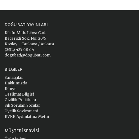
DOĞU BATI YAYINLARI
Kültür Mah. Libya Cad.
Becerikli Sok. No: 20/5
Kızılay - Çankaya / Ankara
(0312) 425 68 64
dogubati@dogubati.com
BILGILER
Sanatçılar
Hakkımızda
Künye
Teslimat Bilgisi
Gizlilik Politikası
Sık Sorulan Sorular
Üyelik Sözleşmesi
KVKK Aydınlatma Metni
MÜŞTERI SERVISI
Ürün İadesi