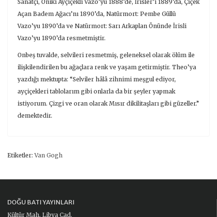
Sanatçı, Oniki Ayçiçekli Vazo’yu 1888’de, İrisler’i 1889’da, Çiçek
Açan Badem Ağacı’nı 1890’da, Natürmort: Pembe Güllü
Vazo’yu 1890’da ve Natürmort: Sarı Arkaplan Önünde İrisli
Vazo’yu 1890’da resmetmiştir.
Onbeş tuvalde, selvileri resmetmiş, geleneksel olarak ölüm ile
ilişkilendirilen bu ağaçlara renk ve yaşam getirmiştir. Theo’ya
yazdığı mektupta: “Selviler hâlâ zihnimi meşgul ediyor,
ayçiçekleri tablolarım gibi onlarla da bir şeyler yapmak
istiyorum. Çizgi ve oran olarak Mısır dikilitaşları gibi güzeller.”
demektedir.
Etiketler:
Van Gogh
DOĞU BATI YAYINLARI
Kültür Mah. Libya Cad.