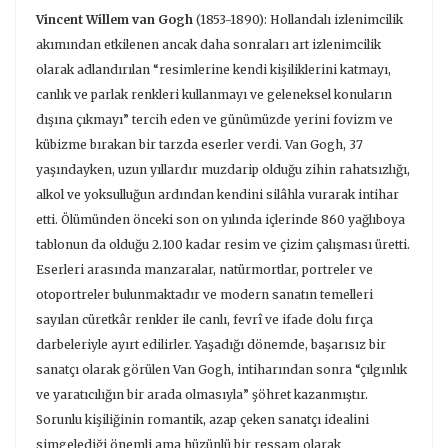
Vincent Willem van Gogh
(1853-1890): Hollandalı izlenimcilik
akımından etkilenen ancak daha sonraları art izlenimcilik
olarak adlandırılan “resimlerine kendi kişiliklerini katmayı,
canlık ve parlak renkleri kullanmayı ve geleneksel konuların
dışına çıkmayı” tercih eden ve günümüzde yerini fovizm ve
kübizme bırakan bir tarzda eserler verdi. Van Gogh, 37
yaşındayken, uzun yıllardır muzdarip olduğu zihin rahatsızlığı,
alkol ve yoksulluğun ardından kendini silâhla vurarak intihar
etti. Ölümünden önceki son on yılında içlerinde 860 yağlıboya
tablonun da olduğu 2.100 kadar resim ve çizim çalışması üretti.
Eserleri arasında manzaralar, natürmortlar, portreler ve
otoportreler bulunmaktadır ve modern sanatın temelleri
sayılan cüretkâr renkler ile canlı, fevrî ve ifade dolu fırça
darbeleriyle ayırt edilirler. Yaşadığı dönemde, başarısız bir
sanatçı olarak görülen Van Gogh, intiharından sonra “çılgınlık
ve yaratıcılığın bir arada olmasıyla” şöhret kazanmıştır.
Sorunlu kişiliğinin romantik, azap çeken sanatçı idealini
simgelediği önemli ama hüzünlü bir ressam olarak