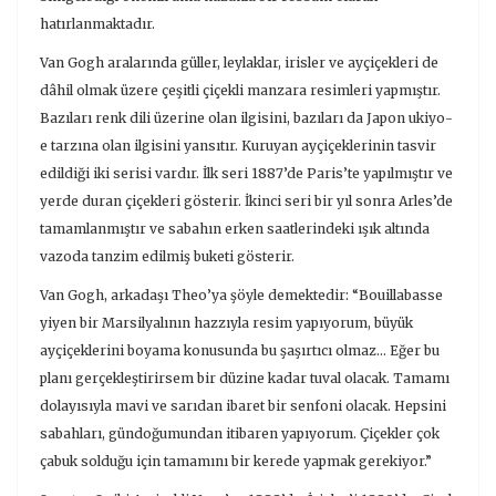
hatırlanmaktadır.
Van Gogh aralarında güller, leylaklar, irisler ve ayçiçekleri de
dâhil olmak üzere çeşitli çiçekli manzara resimleri yapmıştır.
Bazıları renk dili üzerine olan ilgisini, bazıları da Japon ukiyo-
e tarzına olan ilgisini yansıtır. Kuruyan ayçiçeklerinin tasvir
edildiği iki serisi vardır. İlk seri 1887’de Paris’te yapılmıştır ve
yerde duran çiçekleri gösterir. İkinci seri bir yıl sonra Arles’de
tamamlanmıştır ve sabahın erken saatlerindeki ışık altında
vazoda tanzim edilmiş buketi gösterir.
Van Gogh, arkadaşı Theo’ya şöyle demektedir: “Bouillabasse
yiyen bir Marsilyalının hazzıyla resim yapıyorum, büyük
ayçiçeklerini boyama konusunda bu şaşırtıcı olmaz... Eğer bu
planı gerçekleştirirsem bir düzine kadar tuval olacak. Tamamı
dolayısıyla mavi ve sarıdan ibaret bir senfoni olacak. Hepsini
sabahları, gündoğumundan itibaren yapıyorum. Çiçekler çok
çabuk solduğu için tamamını bir kerede yapmak gerekiyor.”