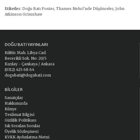
Etiketler:
Doğu Batı Poster
,
Thames Nehri’nde Düşünceler
,
John
Atkinson Grimshaw
DOĞU BATI YAYINLARI
Kültür Mah. Libya Cad.
Becerikli Sok. No: 20/5
Kızılay - Çankaya / Ankara
(0312) 425 68 64
dogubati@dogubati.com
BILGILER
Sanatçılar
Hakkımızda
Künye
Teslimat Bilgisi
Gizlilik Politikası
Sık Sorulan Sorular
Üyelik Sözleşmesi
KVKK Aydınlatma Metni