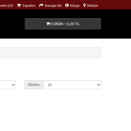
lerim (0)
Sepetim
Kasaya Git
Künye
İletişim
0 ÜRÜN - 0,00 TL
Göster: