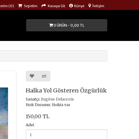
lerim (0)
Sepetim
Kasaya Git
Künye
İletişim
0 ÜRÜN - 0,00 TL
Halka Yol Gösteren Özgürlük
Sanatçı:
Eugène Delacroix
Stok Durumu: Stokta var
150,00 TL
Adet