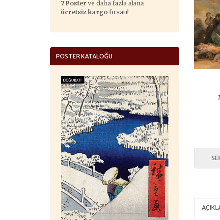
7 Poster
ve daha fazla alana
ücretsiz kargo
fırsatı!
POSTER KATALOĞU
SE
AÇIK