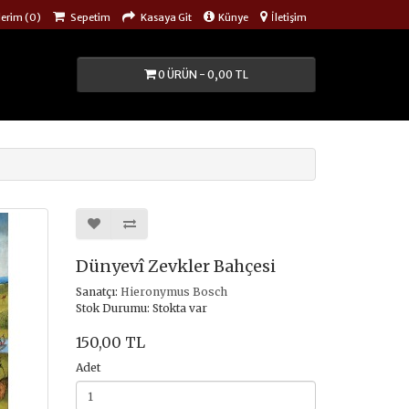
lerim (0)
Sepetim
Kasaya Git
Künye
İletişim
0 ÜRÜN - 0,00 TL
Dünyevî Zevkler Bahçesi
Sanatçı:
Hieronymus Bosch
Stok Durumu: Stokta var
150,00 TL
Adet