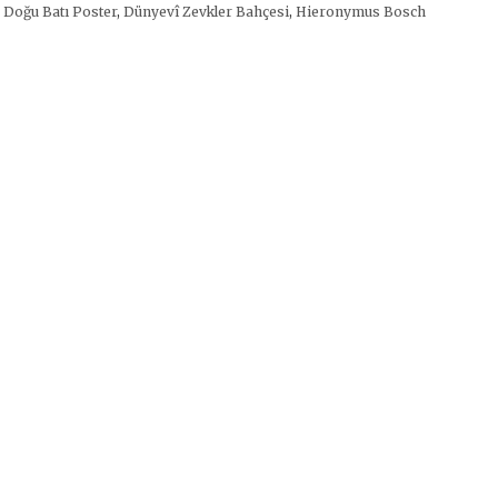
:
Doğu Batı Poster
,
Dünyevî Zevkler Bahçesi
,
Hieronymus Bosch