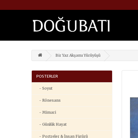
Bir Yaz Akşamı Yürüyüşü
POSTERLER
- Soyut
- Rönesans
- Mimari
- Günlük Hayat
- Portreler & İnsan Figürü