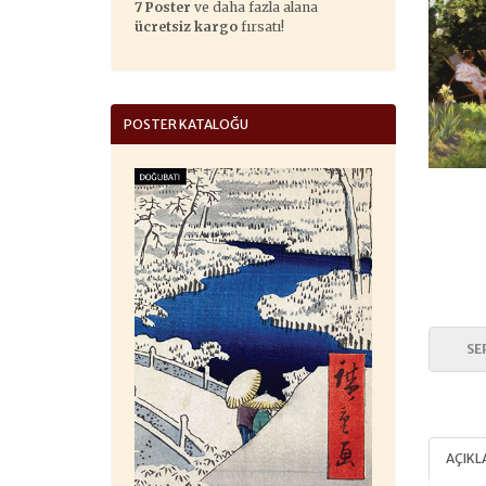
7 Poster
ve daha fazla alana
ücretsiz kargo
fırsatı!
POSTER KATALOĞU
SE
AÇIK