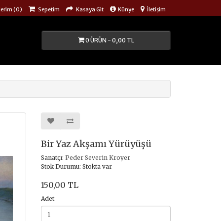
lerim (0)
Sepetim
Kasaya Git
Künye
İletişim
0 ÜRÜN - 0,00 TL
Bir Yaz Akşamı Yürüyüşü
Sanatçı:
Peder Severin Kroyer
Stok Durumu: Stokta var
150,00 TL
Adet