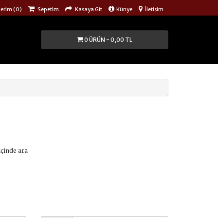
lerim (0)
Sepetim
Kasaya Git
Künye
İletişim
0 ÜRÜN - 0,00 TL
içinde ara