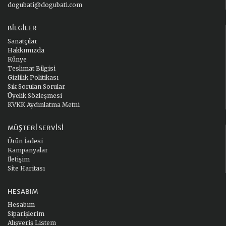
dogubati@dogubati.com
BILGILER
Sanatçılar
Hakkımızda
Künye
Teslimat Bilgisi
Gizlilik Politikası
Sık Sorulan Sorular
Üyelik Sözleşmesi
KVKK Aydınlatma Metni
MÜŞTERI SERVISI
Ürün İadesi
Kampanyalar
İletişim
Site Haritası
HESABIM
Hesabım
Siparişlerim
Alışveriş Listem