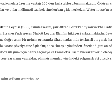
yat konuları üzerine yaptığı 200’den fazla tablosu bulunmaktadır. Öldüren 
lar ve onların ölümcül cazibelerine kurban giden erkekler Waterhouse’ın es
tt’un Leydisi
(1888) isimli eserini, şair Alfred Lord Tennyson’ın The Lady o
r Efsanesi’nde geçen Shalott Leydisi Elain’in hikâyesi anlatılmaktadır. Le
ne doğru akan bir nehrin ortasında, Shalott adasında tek kuleli bir yerde ha
lak Masa şövalyesine âşık olur, ancak bu aşkı yüzünden lânetlendiğini anlad
lot’a ulaşmak için nehri geçmeye ve Camelot’a ulaşmaya karar verir, öleceğ
ren (sararmış yapraklar, sönmüş mumlar, yüzündeki solgunluk vb) birçok 
:
John William Waterhouse