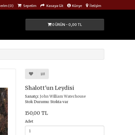
lerim (0)
Sepetim
Kasaya Git
Künye
İletişim
0 ÜRÜN - 0,00 TL
Shalott'un Leydisi
Sanatçı:
John William Waterhouse
Stok Durumu: Stokta var
150,00 TL
Adet