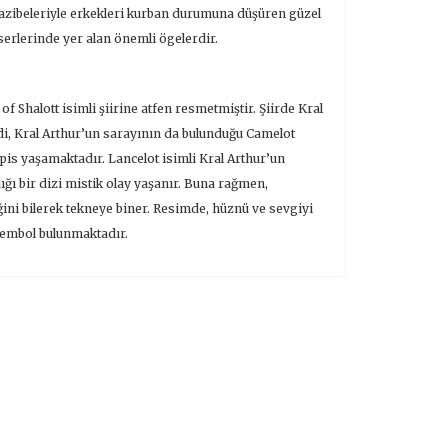
cazibeleriyle erkekleri kurban durumuna düşüren güzel
erlerinde yer alan önemli ögelerdir.
f Shalott isimli şiirine atfen resmetmiştir. Şiirde Kral
ydi, Kral Arthur’un sarayının da bulunduğu Camelot
pis yaşamaktadır. Lancelot isimli Kral Arthur’un
ığı bir dizi mistik olay yaşanır. Buna rağmen,
ini bilerek tekneye biner. Resimde, hüznü ve sevgiyi
sembol bulunmaktadır.