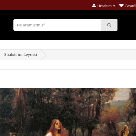
Hesabım
Favori
Shalott'un Leydisi