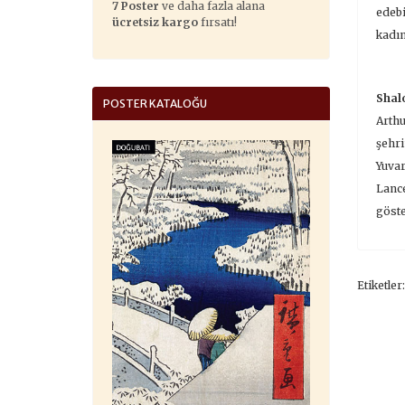
7 Poster
ve daha fazla alana
edebi
ücretsiz kargo
fırsatı!
kadın
Shalo
POSTER KATALOĞU
Arthu
şehri
Yuvar
Lance
göste
Etiketler