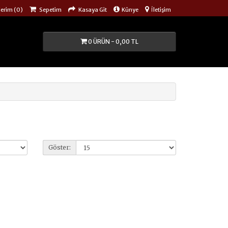
lerim (0)
Sepetim
Kasaya Git
Künye
İletişim
0 ÜRÜN - 0,00 TL
Göster: