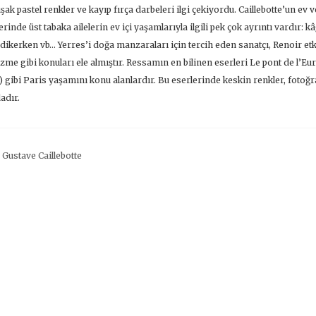
ak pastel renkler ve kayıp fırça darbeleri ilgi çekiyordu. Caillebotte’un ev 
erinde üst tabaka ailelerin ev içi yaşamlarıyla ilgili pek çok ayrıntı vardır:
 dikerken vb… Yerres’i doğa manzaraları için tercih eden sanatçı, Renoir etki
zme gibi konuları ele almıştır. Ressamın en bilinen eserleri Le pont de l’Eu
) gibi Paris yaşamını konu alanlardır. Bu eserlerinde keskin renkler, foto
adır.
:
Gustave Caillebotte