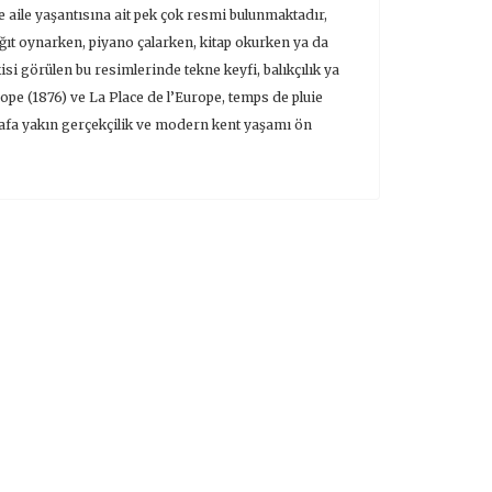
ve aile yaşantısına ait pek çok resmi bulunmaktadır,
 kâğıt oynarken, piyano çalarken, kitap okurken ya da
si görülen bu resimlerinde tekne keyfi, balıkçılık ya
rope (1876) ve La Place de l’Europe, temps de pluie
ğrafa yakın gerçekçilik ve modern kent yaşamı ön