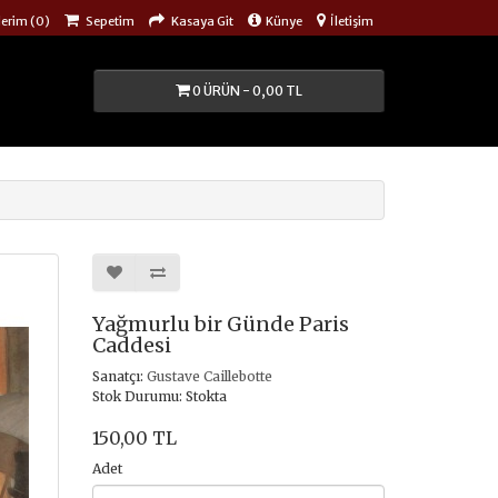
lerim (0)
Sepetim
Kasaya Git
Künye
İletişim
0 ÜRÜN - 0,00 TL
Yağmurlu bir Günde Paris
Caddesi
Sanatçı:
Gustave Caillebotte
Stok Durumu: Stokta
150,00 TL
Adet