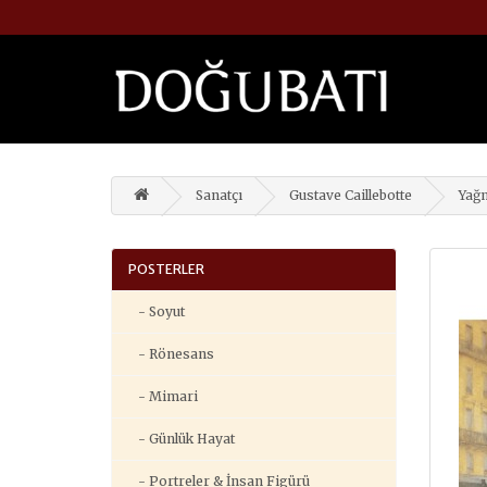
Sanatçı
Gustave Caillebotte
Yağm
POSTERLER
- Soyut
- Rönesans
- Mimari
- Günlük Hayat
- Portreler & İnsan Figürü