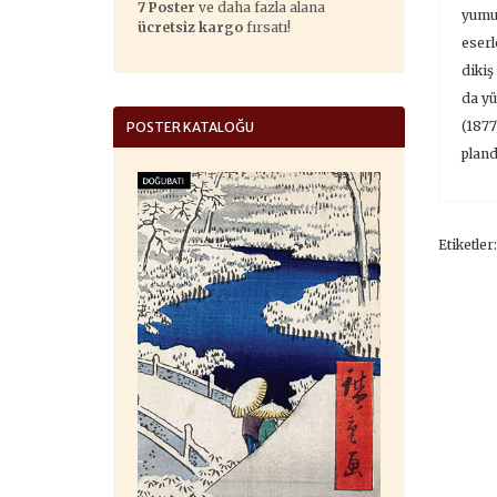
7 Poster
ve daha fazla alana
yumuş
ücretsiz kargo
fırsatı!
eserl
dikiş
da yü
(1877
POSTER KATALOĞU
pland
Etiketler